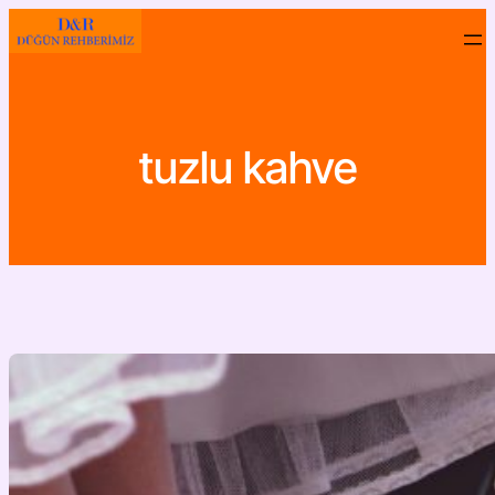
İçeriğe
geç
tuzlu kahve