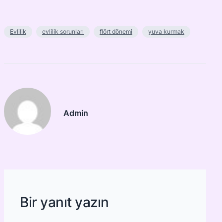
Evlilik
evlilik sorunları
flört dönemi
yuva kurmak
Admin
Bir yanıt yazın