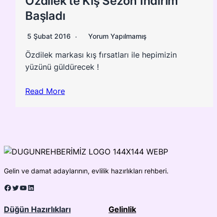
Özdilek’te Kış Sezon İndirim
Başladı
5 Şubat 2016
Yorum Yapılmamış
Özdilek markası kış fırsatları ile hepimizin
yüzünü güldürecek !
Read More
Gelin ve damat adaylarının, evlilik hazırlıkları rehberi.
Facebook
Twitter
YouTube
LinkedIn
Düğün Hazırlıkları
Gelinlik